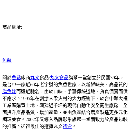
商品網址:
魚鬆
關於
魚鬆
廠商
丸文
食品:
丸文食品
旗聚一堂創立於民國39年，
是台中一家近60年老字號的魚香世家，以新鮮味美、高品質的
旗魚鬆
而遠近馳名，由於口味、手藝傳統道地，貨真價實而供
不應求。1995年在創辦人梁火村的大力經營下，於台中縣大裡
工業區購置土地，興建近千坪的現代自動化安全衛生廠房，全
面提升產品品質、增加產量，並由魚產結合農產製造更多元化
調理美食。2002年又導入品牌形象旗聚一堂而致力於產品包裝
的推廣。送禮最佳的選擇丸文
禮盒
。