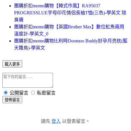
團購折扣momo購物【韓式作風】RA95037
PROGRESSLUE字母印花情侶長袖T恤(三色)-學英文 除
臭襪
團購折扣momo購物【英國Brother Max】數位魟魚兩用
溫度計-學英文_0
團購折扣momo購物比利時Doomoo Buddy好孕月亮枕(藍
天雛鳥)-學英文
載入更多
公開留言
私密留言
發佈留言
請先
登入
以發表留言。