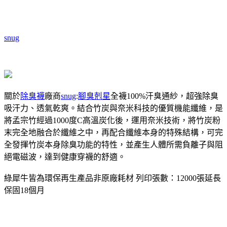
snug
關於
除臭襪
廠商
snug
:
腳臭剋星
全襪100%汗臭通紗，超強除臭
吸汗力、透氣乾爽。結合竹炭與奈米科技的優質機能纖維，是
將孟宗竹經過1000度C高溫炭化後，運用奈米技術，將竹炭粉
末完全地融合於纖維之中，再配合纖維本身的特殊結構，可完
全發揮竹炭本身除臭功能的特性，並產生人體所需負離子與阻
絕電磁波，達到健康穿襪的舒適。
綠犀牛皆為環保再生產品非原廠耗材 列印張數：12000張延長
保固18個月