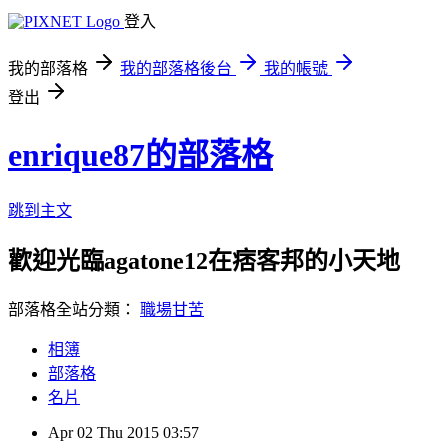
登入
我的部落格
我的部落格後台
我的帳號
登出
enrique87的部落格
跳到主文
歡迎光臨agatone12在痞客邦的小天地
部落格全站分類：
職場甘苦
相簿
部落格
名片
Apr
02
Thu
2015
03:57