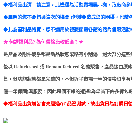
◆福利品出清！請注意，此機種為活動賣場展示機，乃廠商參
◆聰明的您不要錯過這次的機會!!但避免造成您的困擾，也請各位
◆此為福利品特賣，恕不適用於視聽家電各館的館內優惠活動
★ 何謂福利品? 為何價格比較低廉 ? ★
是產品及附件幾乎都是新品狀態或略有小刮傷，絕大部分這些
後以 Refurbished 或 Remanufactured 名義販售，
售，但功能狀態都是完整的，不但近乎市場一半的價格也享有
僅一年保固)與服務，因此是個不錯的選擇!為您省下許多荷包錢
◆福利品出貨前皆會先經過QC品管測試，故出貨日為訂購日後