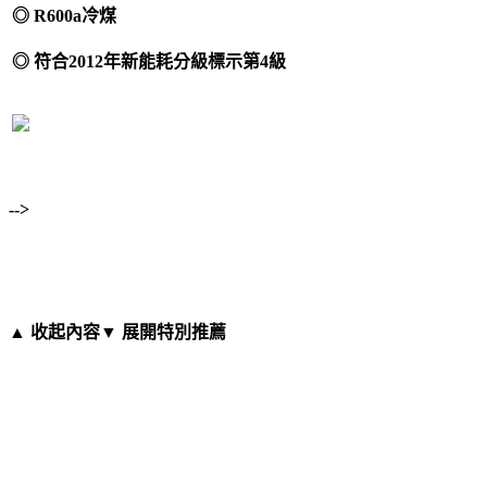
◎ R600a冷煤
◎ 符合2012年新能耗分級標示第4級
-->
▲ 收起內容
▼ 展開特別推薦