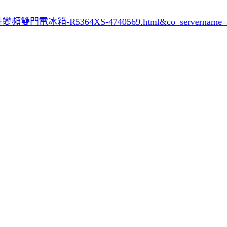
公升變頻雙門電冰箱-R5364XS-4740569.html&co_servername=7b