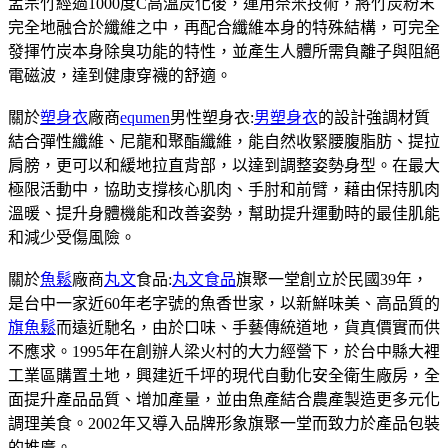
孟宗竹經過1000度C高溫炭化後，運用奈米技術，將竹炭粉末
完全地融合於纖維之中，再配合纖維本身的特殊結構，可完全
發揮竹炭本身除臭功能的特性，並產生人體所需負離子與阻絕
電磁波，達到健康穿襪的舒適。
關於
塑身衣
廠商
equmen
男性塑身衣:
男塑身衣
的設計強調材質
結合彈性纖維、尼龍和聚酯纖維，能自然收緊腰腹脂肪、提拉
肩膀，更可以和緩地拉直背部，以達到調整姿勢身型。在最大
極限活動中，協助支撐核心肌肉、手肘和前臂，藉由保持肌肉
溫暖、提升身體機能和改善姿勢，幫助提升運動時的最佳肌能
和減少受傷風險。
關於
魚鬆
廠商
丸文
食品:
丸文食品
旗聚一堂創立於民國39年，
是台中一家近60年老字號的魚香世家，以新鮮味美、高品質的
旗魚鬆
而遠近馳名，由於口味、手藝傳統道地，貨真價實而供
不應求。1995年在創辦人梁火村的大力經營下，於台中縣大裡
工業區購置土地，興建近千坪的現代自動化安全衛生廠房，全
面提升產品品質、增加產量，並由魚產結合農產製造更多元化
調理美食。2002年又導入品牌形象旗聚一堂而致力於產品包裝
的推廣。