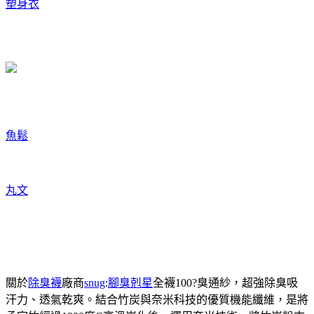
塑身衣
魚鬆
丸文
關於
除臭襪
廠商
snug
:
腳臭剋星
全襪100?臭通紗，超強除臭吸
汗力、透氣乾爽。結合竹炭與奈米科技的優質機能纖維，是將