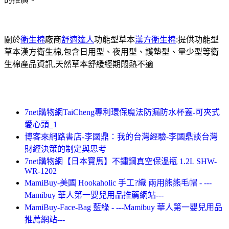
關於
衛生棉
廠商
舒適達人
功能型草本
漢方衛生棉
:提供功能型
草本漢方衛生棉,包含日用型、夜用型、護墊型、量少型等衛
生棉產品資訊,天然草本舒緩經期悶熱不適
7net購物網TaiCheng專利環保魔法防漏防水杯蓋-可夾式
愛心頭_1
博客來網路書店-李國鼎：我的台灣經驗-李國鼎談台灣
財經決策的制定與思考
7net購物網【日本寶馬】不鏽鋼真空保溫瓶 1.2L SHW-
WR-1202
MamiBuy-美國 Hookaholic 手工?織 兩用熊熊毛帽 - ---
Mamibuy 華人第一嬰兒用品推薦網站---
MamiBuy-Face-Bag 藍綠 - ---Mamibuy 華人第一嬰兒用品
推薦網站---