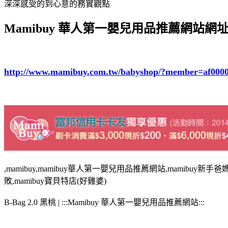
深深感受的到心意的務實觀點
Mamibuy 華人第一嬰兒用品推薦網站網
http://www.mamibuy.com.tw/babyshop/?member=af000
,mamibuy,mamibuy華人第一嬰兒用品推薦網站,mamibuy新手爸媽
敗,mamibuy寶貝特店(好雞婆)
B-Bag 2.0 黑桃 | :::Mamibuy 華人第一嬰兒用品推薦網站:::