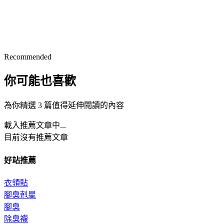
Recommended
你可能也喜歡
為你精選 3 篇值得延伸閱讀的內容
載入推薦文章中...
目前沒有推薦文章
好站推薦
衣領貼
腳臭剋星
腳臭
除臭襪