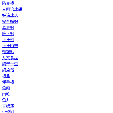
防臭襪
三明治冰餅
好涼冰店
安全帽貼
易夏貼
腋下貼
止汗劑
止汗噴霧
鞋墊貼
丸文食品
旗聚一堂
旗魚鬆
禮盒
伴手禮
魚鬆
肉乾
魚丸
天婦羅
火鍋料