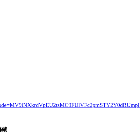
ode=MV9iNXkrdVpEU2tsMC9FUlVFc2pmSTY2Y0dRUm
絲絨