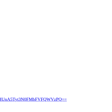
pHUnA5Tyt3N0FMbFVFQWVzPQ==