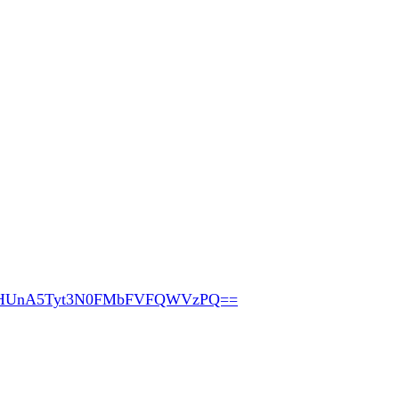
pHUnA5Tyt3N0FMbFVFQWVzPQ==