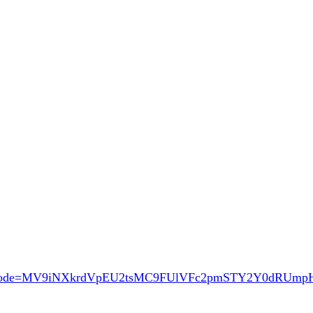
ode=MV9iNXkrdVpEU2tsMC9FUlVFc2pmSTY2Y0dRUm