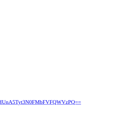
pHUnA5Tyt3N0FMbFVFQWVzPQ==