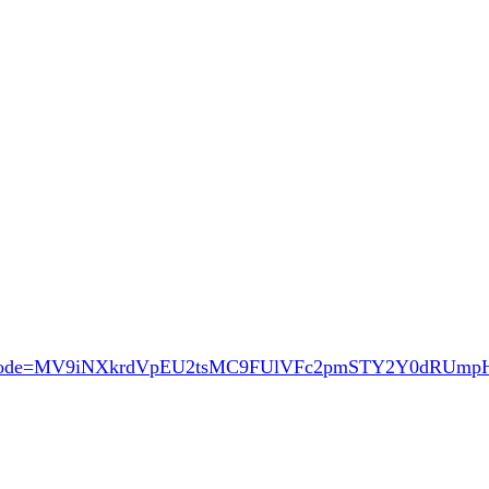
ode=MV9iNXkrdVpEU2tsMC9FUlVFc2pmSTY2Y0dRUm