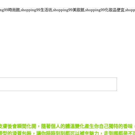
pping99時尚館,shopping99生活坊,shopping99美妝館,shopping99化妝品便宜,shop
接觸皮膚後會瞬間化開，隨著個人的體溫變化產生你自己獨特的香味
帶型的滑蓋包裝，讓你時時刻刻都可以補充魅力，走到哪都是不