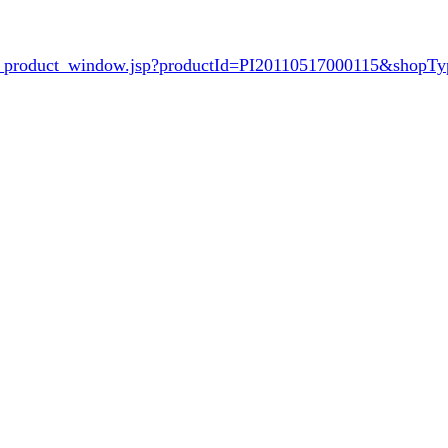
hop_product_window.jsp?productId=PI20110517000115&shop