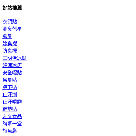
好站推薦
衣領貼
腳臭剋星
腳臭
除臭襪
防臭襪
三明治冰餅
好涼冰店
安全帽貼
易夏貼
腋下貼
止汗劑
止汗噴霧
鞋墊貼
丸文食品
旗聚一堂
旗魚鬆