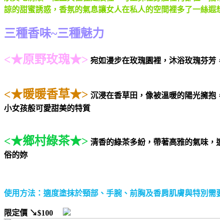
諒的甜蜜誘惑，香氛的氣息讓女人在私人的空間裡多了一絲遐想
三種香味~三種魅力
<★原野玫瑰★>
宛如漫步在玫瑰園裡，沐浴玫瑰芬芳
<★暖暖香草★>
沉浸在香草田，像被溫暖的陽光擁抱
小女孩般可愛甜美的特質
<★鄉村綠茶★>
清香的綠茶多紛，帶著高雅的氣味，
俗的妳
使用方法：適度塗抹於頸部、手腕、前胸及香肩肌膚與特別需
限定價
↘$100