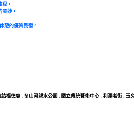
旅程，
的美妙，
分休憩的優質民宿。
結福德廟 , 冬山河親水公園 , 國立傳統藝術中心 , 利澤老街 , 玉