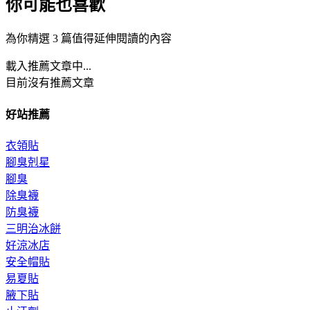
你可能也喜歡
為你精選 3 篇值得延伸閱讀的內容
載入推薦文章中...
目前沒有推薦文章
好站推薦
衣領貼
腳臭剋星
腳臭
除臭襪
防臭襪
三明治冰餅
好涼冰店
安全帽貼
易夏貼
腋下貼