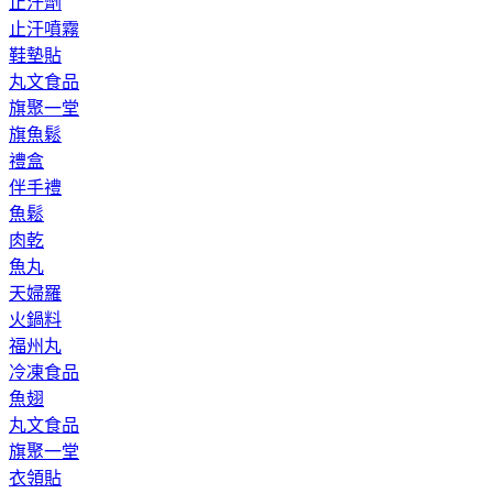
止汗劑
止汗噴霧
鞋墊貼
丸文食品
旗聚一堂
旗魚鬆
禮盒
伴手禮
魚鬆
肉乾
魚丸
天婦羅
火鍋料
福州丸
冷凍食品
魚翅
丸文食品
旗聚一堂
衣領貼