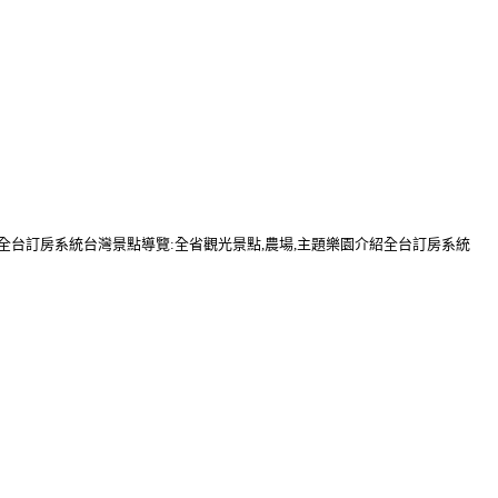
行全台訂房系統台灣景點導覽:全省觀光景點,農場,主題樂園介紹全台訂房系統