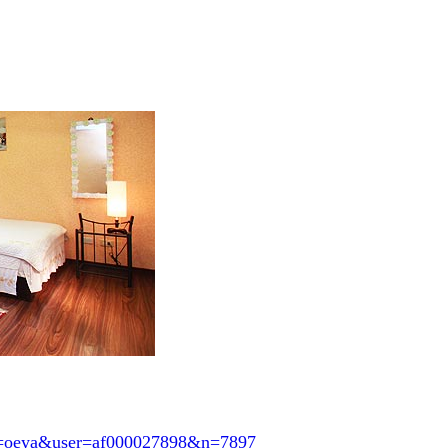
svn=oeya&user=af000027898&n=7897