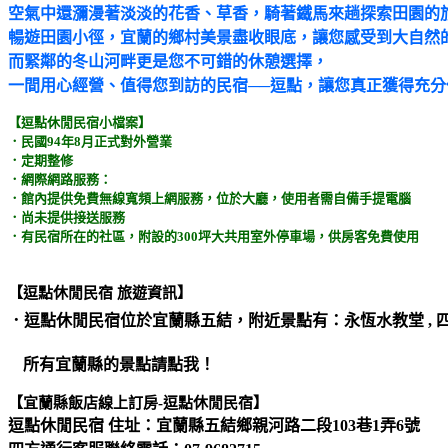
空氣中還瀰漫著淡淡的花香、草香，騎著鐵馬來趟探索田園的
暢遊田園小徑，宜蘭的鄉村美景盡收眼底，讓您感受到大自然
而緊鄰的冬山河畔更是您不可錯的休憩選擇，
一間用心經營、值得您到訪的民宿──逗點，讓您真正獲得充
【逗點休閒民宿小檔案】
．民國94年8月正式對外營業
．定期整修
．網際網路服務：
．館內提供免費無線寬頻上網服務，位於大廳，使用者需自備手提電腦
．尚未提供接送服務
．有民宿所在的社區，附設的300坪大共用室外停車場，供房客免費使用
【逗點休閒民宿 旅遊資訊】
．逗點休閒民宿位於
宜蘭縣五結
，附近景點有：永恆水教堂 , 四
所有宜蘭縣的景點請點我！
【宜蘭縣飯店線上訂房-逗點休閒民宿】
逗點休閒民宿 住址：宜蘭縣五結鄉親河路二段103巷1弄6號