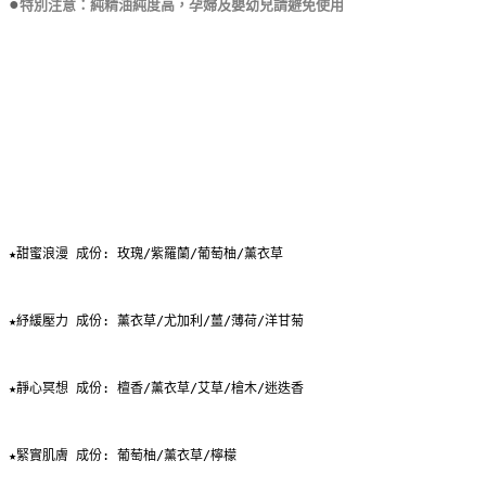
●
特別注意：純精油純度高，孕婦及嬰幼兒請避免使用
★甜蜜浪漫 成份: 玫瑰/紫羅蘭/葡萄柚/薰衣草
★紓緩壓力 成份: 薰衣草/尤加利/薑/薄荷/洋甘菊
★靜心冥想 成份: 檀香/薰衣草/艾草/檜木/迷迭香
★緊實肌膚 成份: 葡萄柚/薰衣草/檸檬