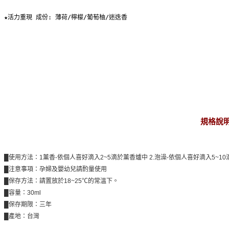
★活力重現 成份: 薄荷/檸檬/葡萄柚/迷迭香
規格說
█使用方法：1薰香-依個人喜好滴入2~5滴於薰香爐中 2.泡澡-依個人喜好滴入5~1
█注意事項：孕婦及嬰幼兒請酌量使用
█保存方法：請置放於18~25℃的常溫下。
█容量：30ml
█保存期限：三年
█產地：台灣