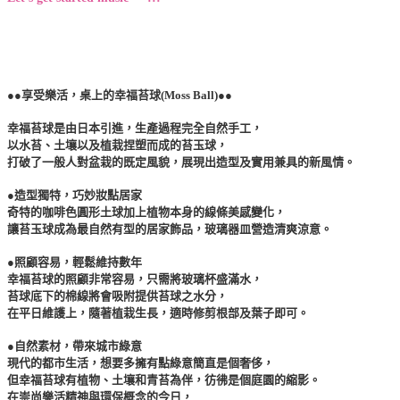
●●享受樂活，桌上的幸福苔球(Moss Ball)
●
●
幸福苔球是由日本引進，生產過程完全自然手工，
以水苔、土壤以及植栽捏塑而成的苔玉球，
打破了一般人對盆栽的既定風貌，展現出造型及實用兼具的新風情。
●造型獨特，巧妙妝點居家
奇特的咖啡色圓形土球加上植物本身的線條美感變化，
讓苔玉球成為最自然有型的居家飾品，玻璃器皿營造清爽涼意。
●照顧容易，輕鬆維持數年
幸福苔球的照顧非常容易，只需將玻璃杯盛滿水，
苔球底下的棉線將會吸附提供苔球之水分，
在平日維護上，隨著植栽生長，適時修剪根部及葉子即可。
●
自然素材，帶來城市綠意
現代的都市生活，想要多擁有點綠意簡直是個奢侈，
但幸福苔球有植物、土壤和青苔為伴，彷彿是個庭園的縮影。
在崇尚樂活精神與環保概念的今日，