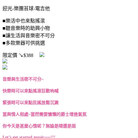
迎光-樂團苔球-電吉他
■樂活中也來點搖滾
■聽音樂時的助興小物
■讓生活與音樂密不可分
■多款樂器可供挑選
限定價
↘$388
音樂與生活密不可分
~
快樂時可以來點搖滾狂歡吶喊
緊張時可以來點民謠放鬆沉澱
當與情人相處
~
當然需要慵懶的爵士增進氣氛
你今天是甚麼心情呢？無論是晴還是雨
Let’s get started music~~~!!!