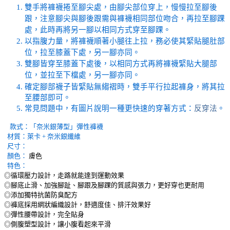
雙手將褲襪捲至腳尖處，由腳尖部位穿上，慢慢拉至腳後
跟，注意腳尖與腳後跟需與褲襪相同部位吻合，再拉至腳踝
處，此時再將另一腳以相同方式穿至腳踝。
以指腹力量，將褲襪順著小腿往上拉，務必使其緊貼腿肚部
位，拉至膝蓋下處，另一腳亦同。
雙腳皆穿至膝蓋下處後，以相同方式再將褲襪緊貼大腿部
位，並拉至下檔處，另一腳亦同。
確定腳部襪子皆緊貼無縐褶時，雙手平行拉起褲身，將其拉
至腰部即可。
常見問題中，有圖片說明一種更快速的穿著方式：
反穿法
。
款式：
「奈米銀薄型」彈性褲襪
材質：萊卡 + 奈米銀纖維
尺寸：
顏色：
膚色
特色：
◎循環壓力設計，走路就能達到運動效果
◎腳底止滑、加強腳趾、腳跟及腳踝的質感與張力，更好穿也更耐用
◎添加獨特抗菌防臭配方
◎褲底採用網狀編織設計，舒適度佳、排汗效果好
◎彈性腰帶設計，完全貼身
◎側腹塑型設計，讓小腹看起來平滑