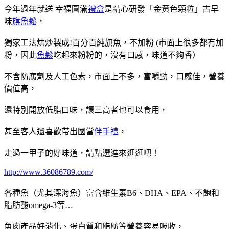
今年過年就送 幸福圓滿
禮盒
是精心研發「金黃色顆粒」古早
味
旗魚鬆
，
獨家工法烘炒製成!百分百純旗魚，不加粉 (市面上很多都有加
粉，因此
魚鬆
吃起來粉粉的，沒有口感，味道不夠香）
不含防腐劑及人工色素，市面上不多，富嚼勁，口感佳，營養
價值高，
還特別開放低脂口味，讓三高者也可以食用，
甚至客人還喜歡帶出國當
伴手禮
，
走過一甲子的好味道，請點選進來逛逛吧！
http://www.36086789.com/
各種魚（尤其深海魚）富含維生素B6、DHA、EPA、不飽和
脂肪酸omega-3等…
魚肉產品好消化、蛋白質和脂肪等營養容易吸收，