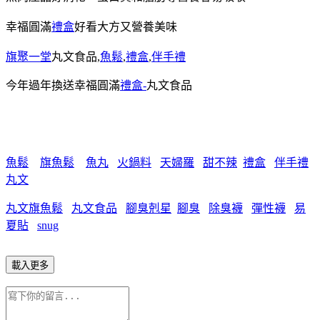
幸福圓滿
禮盒
好看大方又營養美味
旗聚一堂
丸文食品,
魚鬆
,
禮盒
,
伴手禮
今年過年換送幸福圓滿
禮盒-
丸文食品
魚鬆
旗魚鬆
魚丸
火鍋料
天婦羅
甜不辣
禮盒
伴手禮
丸文
丸文旗魚鬆
丸文食品
腳臭剋星
腳臭
除臭襪
彈性襪
易
夏貼
snug
載入更多