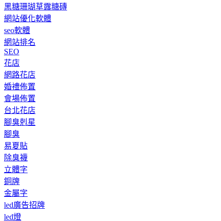
黑糖珊瑚草露糖磚
網站優化軟體
seo軟體
網站排名
SEO
花店
網路花店
婚禮佈置
會場佈置
台北花店
腳臭剋星
腳臭
易夏貼
除臭襪
立體字
銅牌
金屬字
led廣告招牌
led燈