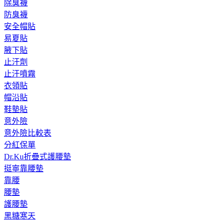
除臭襪
防臭襪
安全帽貼
易夏貼
腋下貼
止汗劑
止汗噴霧
衣領貼
帽沿貼
鞋墊貼
意外險
意外險比較表
分紅保單
Dr.Ku折疊式護腰墊
挺寧靠腰墊
靠腰
腰墊
護腰墊
黑糖寒天