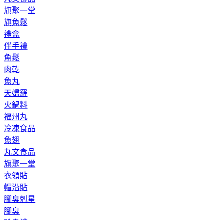
旗聚一堂
旗魚鬆
禮盒
伴手禮
魚鬆
肉乾
魚丸
天婦羅
火鍋料
福州丸
冷凍食品
魚翅
丸文食品
旗聚一堂
衣領貼
帽沿貼
腳臭剋星
腳臭