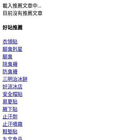
載入推薦文章中...
目前沒有推薦文章
好站推薦
衣領貼
腳臭剋星
腳臭
除臭襪
防臭襪
三明治冰餅
好涼冰店
安全帽貼
易夏貼
腋下貼
止汗劑
止汗噴霧
鞋墊貼
丸文食品